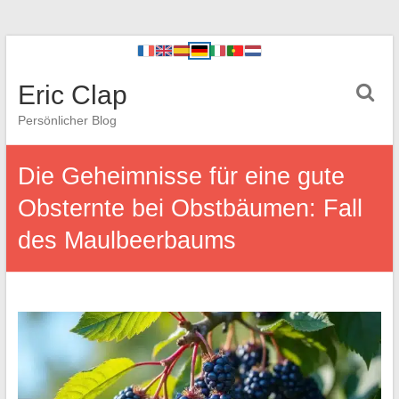
Eric Clap
Persönlicher Blog
Die Geheimnisse für eine gute
Obsternte bei Obstbäumen: Fall
des Maulbeerbaums