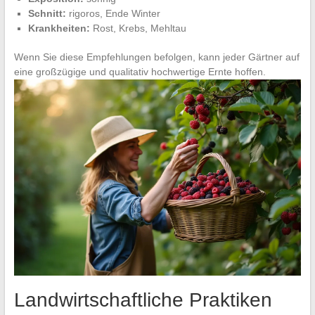
Schnitt:
rigoros, Ende Winter
Krankheiten:
Rost, Krebs, Mehltau
Wenn Sie diese Empfehlungen befolgen, kann jeder Gärtner auf
eine großzügige und qualitativ hochwertige Ernte hoffen.
Landwirtschaftliche Praktiken