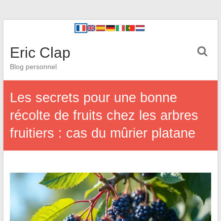
Eric Clap
Blog personnel
Les secrets pour une bonne
récolte de fruits chez les arbres
fruitiers : cas du mûrier platane