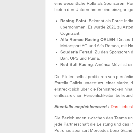
eine wesentliche Rolle als Sponsoren, Pa
bieten den Unternehmen eine einzigartige
Racing Point
: Bekannt als Force Ind
übernommen. Es wurde 2021 zu Aston 
Cognizant.
Alfa Romeo Racing ORLEN
: Dieses 
Motorsport AG und Alfa Romeo, mit 
Scuderia Ferrari
: Zu den Sponsoren di
Ban, UPS und Puma.
Red Bull Racing
: América Móvil ist 
Die Piloten selbst profitieren von persön
Estrella Galicia unterstützt, einer Marke,
erstreckt sich über die Rennstrecken hina
einflussreichen Persönlichkeiten befreunde
Ebenfalls empfehlenswert :
Das Liebesl
Die Beziehungen zwischen den Teams und
jede Partnerschaft die Leistung und da
Petronas sponsert Mercedes Benz Grand P