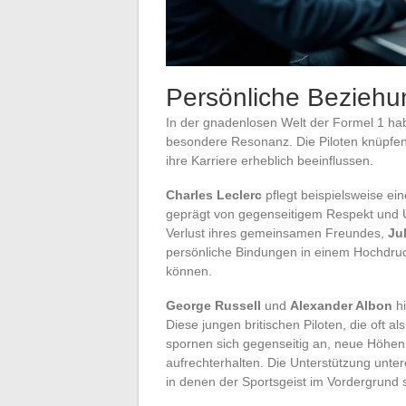
Persönliche Beziehun
In der gnadenlosen Welt der Formel 1 hab
besondere Resonanz. Die Piloten knüpfe
ihre Karriere erheblich beeinflussen.
Charles Leclerc
pflegt beispielsweise ein
geprägt von gegenseitigem Respekt und 
Verlust ihres gemeinsamen Freundes,
Ju
persönliche Bindungen in einem Hochdru
können.
George Russell
und
Alexander Albon
hi
Diese jungen britischen Piloten, die oft 
spornen sich gegenseitig an, neue Höhen
aufrechterhalten. Die Unterstützung unter
in denen der Sportsgeist im Vordergrund s