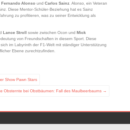
t
Fernando Alonso
und
Carlos Sainz
. Alonso, ein Veteran
Sainz. Diese Mentor-Schüler-Beziehung hat es Sainz
ahrung zu profitieren, was zu seiner Entwicklung als
d
Lance Stroll
sowie zwischen Ocon und
Mick
Bedeutung von Freundschaften in diesem Sport. Diese
sich im Labyrinth der F1-Welt mit ständiger Unterstützung
flicher Ebene zurechtzufinden.
 der Show Pawn Stars
ute Obsternte bei Obstbäumen: Fall des Maulbeerbaums
→