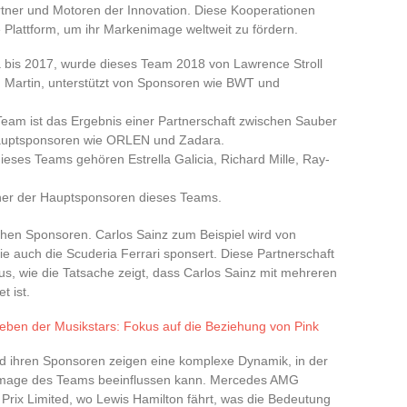
rtner und Motoren der Innovation. Diese Kooperationen
 Plattform, um ihr Markenimage weltweit zu fördern.
ia bis 2017, wurde dieses Team 2018 von Lawrence Stroll
Martin, unterstützt von Sponsoren wie BWT und
Team ist das Ergebnis einer Partnerschaft zwischen Sauber
Hauptsponsoren wie ORLEN und Zadara.
eses Teams gehören Estrella Galicia, Richard Mille, Ray-
einer der Hauptsponsoren dieses Teams.
lichen Sponsoren. Carlos Sainz zum Beispiel wird von
 die auch die Scuderia Ferrari sponsert. Diese Partnerschaft
us, wie die Tatsache zeigt, dass Carlos Sainz mit mehreren
t ist.
eben der Musikstars: Fokus auf die Beziehung von Pink
 ihren Sponsoren zeigen eine komplexe Dynamik, in der
s Image des Teams beeinflussen kann. Mercedes AMG
rix Limited, wo Lewis Hamilton fährt, was die Bedeutung