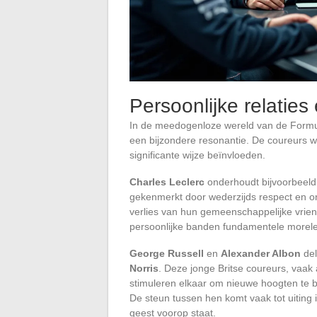
Persoonlijke relaties
In de meedogenloze wereld van de Formule
een bijzondere resonantie. De coureurs we
significante wijze beïnvloeden.
Charles Leclerc
onderhoudt bijvoorbeeld
gekenmerkt door wederzijds respect en on
verlies van hun gemeenschappelijke vrie
persoonlijke banden fundamentele morel
George Russell
en
Alexander Albon
del
Norris
. Deze jonge Britse coureurs, vaa
stimuleren elkaar om nieuwe hoogten te 
De steun tussen hen komt vaak tot uiting
geest voorop staat.