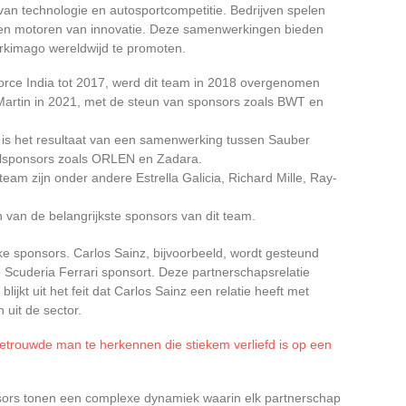
van technologie en autosportcompetitie. Bedrijven spelen
s en motoren van innovatie. Deze samenwerkingen bieden
rkimago wereldwijd te promoten.
orce India tot 2017, werd dit team in 2018 overgenomen
Martin in 2021, met de steun van sponsors zoals BWT en
m is het resultaat van een samenwerking tussen Sauber
elsponsors zoals ORLEN en Zadara.
team zijn onder andere Estrella Galicia, Richard Mille, Ray-
n van de belangrijkste sponsors van dit team.
jke sponsors. Carlos Sainz, bijvoorbeeld, wordt gesteund
e Scuderia Ferrari sponsort. Deze partnerschapsrelatie
 blijkt uit het feit dat Carlos Sainz een relatie heeft met
 uit de sector.
trouwde man te herkennen die stiekem verliefd is op een
sors tonen een complexe dynamiek waarin elk partnerschap