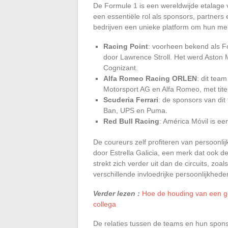
De Formule 1 is een wereldwijde etalage 
een essentiële rol als sponsors, partner
bedrijven een unieke platform om hun me
Racing Point
: voorheen bekend als F
door Lawrence Stroll. Het werd Aston 
Cognizant.
Alfa Romeo Racing ORLEN
: dit tea
Motorsport AG en Alfa Romeo, met tit
Scuderia Ferrari
: de sponsors van dit 
Ban, UPS en Puma.
Red Bull Racing
: América Móvil is ee
De coureurs zelf profiteren van persoonli
door Estrella Galicia, een merk dat ook d
strekt zich verder uit dan de circuits, zoals
verschillende invloedrijke persoonlijkheden
Verder lezen :
Hoe de houding van een ge
collega
De relaties tussen de teams en hun spon