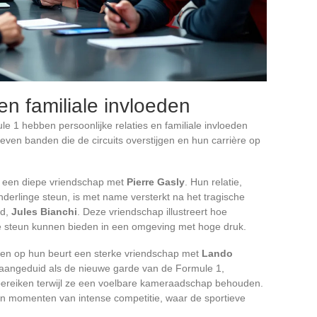
 en familiale invloeden
 1 hebben persoonlijke relaties en familiale invloeden
ven banden die de circuits overstijgen en hun carrière op
 een diepe vriendschap met
Pierre Gasly
. Hun relatie,
derlinge steun, is met name versterkt na het tragische
nd,
Jules Bianchi
. Deze vriendschap illustreert hoe
e steun kunnen bieden in een omgeving met hoge druk.
en op hun beurt een sterke vriendschap met
Lando
k aangeduid als de nieuwe garde van de Formule 1,
bereiken terwijl ze een voelbare kameraadschap behouden.
 in momenten van intense competitie, waar de sportieve