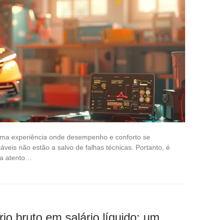
 uma experiência onde desempenho e conforto se
veis não estão a salvo de falhas técnicas. Portanto, é
ça atento…
io bruto em salário líquido: um