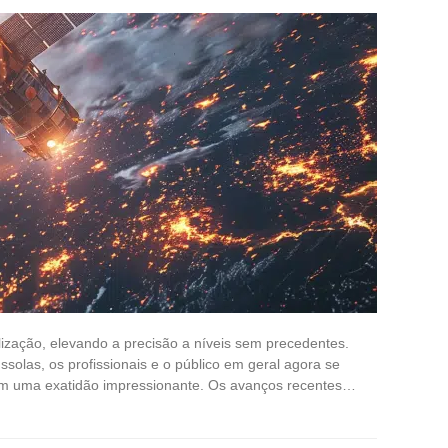
lização, elevando a precisão a níveis sem precedentes.
olas, os profissionais e o público em geral agora se
com uma exatidão impressionante. Os avanços recentes…