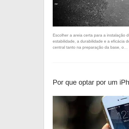
Escolher a areia certa para a instalação d
estabilidade, a durabilidade e a eficácia
central tanto na preparação da base, o…
Por que optar por um iP