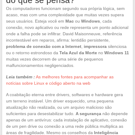
do que se pensa?
Os computadores funcionam segundo sua própria lógica, sem
acaso, mas com uma complexidade que muitas vezes supera
seus usuários. Esteja você em
Mac
ou
Windows
, cada
conexão, novo aplicativo ou rede representa um ponto adicional
onde a falha pode se infiltrar. David Maisonneuve, referência
incontestável em reparos, afirma: lentidão persistente,
problema de conexão com a Internet
,
impressora
silenciosa
ou o retorno estrondoso da
Tela Azul da Morte
no
Windows 11
muitas vezes decorrem de uma série de pequenos
malfuncionamentos negligenciados.
Leia também :
As melhores fontes para acompanhar as
notícias sobre Linux e código aberto na web
A coabitação eterna entre drivers, softwares e hardware gera
um terreno instável. Um driver esquecido, uma pequena
atualização não realizada, ou um arquivo malicioso são
suficientes para desestabilizar tudo.
A segurança
não depende
apenas de um antivírus: cada instalação de aplicativo, conexão
de um pen drive ou conexão a uma rede pública multiplica as
áreas de fragilidade. Mesmo os conselhos da
Inteligência