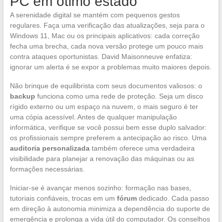
PC em ótimo estado
A serenidade digital se mantém com pequenos gestos
regulares. Faça uma verificação das atualizações, seja para o
Windows 11, Mac ou os principais aplicativos: cada correção
fecha uma brecha, cada nova versão protege um pouco mais
contra ataques oportunistas. David Maisonneuve enfatiza:
ignorar um alerta é se expor a problemas muito maiores depois.
Não brinque de equilibrista com seus documentos valiosos: o
backup
funciona como uma rede de proteção. Seja um disco
rígido externo ou um espaço na nuvem, o mais seguro é ter
uma cópia acessível. Antes de qualquer manipulação
informática, verifique se você possui bem esse duplo salvador:
os profissionais sempre preferem a antecipação ao risco. Uma
auditoria personalizada
também oferece uma verdadeira
visibilidade para planejar a renovação das máquinas ou as
formações necessárias.
Iniciar-se é avançar menos sozinho: formação nas bases,
tutoriais confiáveis, trocas em um
fórum
dedicado. Cada passo
em direção à autonomia minimiza a dependência do suporte de
emergência e prolonga a vida útil do computador. Os conselhos