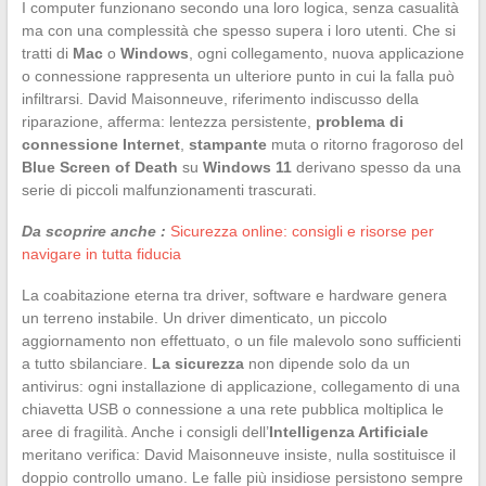
I computer funzionano secondo una loro logica, senza casualità
ma con una complessità che spesso supera i loro utenti. Che si
tratti di
Mac
o
Windows
, ogni collegamento, nuova applicazione
o connessione rappresenta un ulteriore punto in cui la falla può
infiltrarsi. David Maisonneuve, riferimento indiscusso della
riparazione, afferma: lentezza persistente,
problema di
connessione Internet
,
stampante
muta o ritorno fragoroso del
Blue Screen of Death
su
Windows 11
derivano spesso da una
serie di piccoli malfunzionamenti trascurati.
Da scoprire anche :
Sicurezza online: consigli e risorse per
navigare in tutta fiducia
La coabitazione eterna tra driver, software e hardware genera
un terreno instabile. Un driver dimenticato, un piccolo
aggiornamento non effettuato, o un file malevolo sono sufficienti
a tutto sbilanciare.
La sicurezza
non dipende solo da un
antivirus: ogni installazione di applicazione, collegamento di una
chiavetta USB o connessione a una rete pubblica moltiplica le
aree di fragilità. Anche i consigli dell’
Intelligenza Artificiale
meritano verifica: David Maisonneuve insiste, nulla sostituisce il
doppio controllo umano. Le falle più insidiose persistono sempre