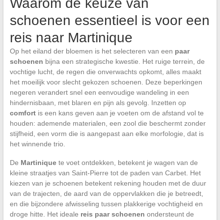
Waarom de keuze van
schoenen essentieel is voor een
reis naar Martinique
Op het eiland der bloemen is het selecteren van een
paar
schoenen
bijna een strategische kwestie. Het ruige terrein, de
vochtige lucht, de regen die onverwachts opkomt, alles maakt
het moeilijk voor slecht gekozen schoenen. Deze beperkingen
negeren verandert snel een eenvoudige wandeling in een
hindernisbaan, met blaren en pijn als gevolg. Inzetten op
comfort
is een kans geven aan je voeten om de afstand vol te
houden: ademende materialen, een zool die beschermt zonder
stijfheid, een vorm die is aangepast aan elke morfologie, dat is
het winnende trio.
De
Martinique
te voet ontdekken, betekent je wagen van de
kleine straatjes van Saint-Pierre tot de paden van Carbet. Het
kiezen van je schoenen betekent rekening houden met de duur
van de trajecten, de aard van de oppervlakken die je betreedt,
en die bijzondere afwisseling tussen plakkerige vochtigheid en
droge hitte. Het ideale
reis paar schoenen
ondersteunt de