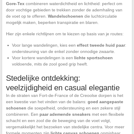
Gore-Tex
combineren waterdichtheid en lichtheid: perfect om
door vochtige gebieden te trekken zonder de ademhaling van
de voet op te offeren.
Wandelschoenen
die luchtcirculatie
mogelijk maken, beperken transpiratie en blaren.
Hier zijn enkele richtlijnen om te kiezen op basis van je routes:
Voor lange wandelingen, kies een
effect tweede huid paar
:
ondersteuning van de enkel zonder onnodige zwaarte.
Voor kortere wandelingen is een
lichte sportschoen
voldoende, mits de zool goed grip heeft.
Stedelijke ontdekking:
veelzijdigheid en casual elegantie
In de straten van Fort-de-France of de Creoolse dorpen is het
een kwestie van het vinden van de balans:
goed aangepaste
schoenen
die soepelheid, ondersteuning en een zekere stijl
combineren. Een
paar ademende sneakers
met een flexibele
schacht en een zool die de beweging van de voet volgt,
vergemakkelijkt het bezoeken van stedelijke centra. Voor meer
formele momenten zijn
lichte canvas schoenen
onmisbaar,