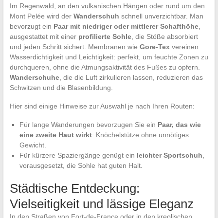
Im Regenwald, an den vulkanischen Hängen oder rund um den
Mont Pelée wird der
Wanderschuh
schnell unverzichtbar. Man
bevorzugt ein
Paar mit niedriger oder mittlerer Schafthöhe
,
ausgestattet mit einer
profilierte Sohle
, die Stöße absorbiert
und jeden Schritt sichert. Membranen wie
Gore-Tex
vereinen
Wasserdichtigkeit und Leichtigkeit: perfekt, um feuchte Zonen zu
durchqueren, ohne die Atmungsaktivität des Fußes zu opfern.
Wanderschuhe
, die die Luft zirkulieren lassen, reduzieren das
Schwitzen und die Blasenbildung.
Hier sind einige Hinweise zur Auswahl je nach Ihren Routen:
Für lange Wanderungen bevorzugen Sie ein
Paar, das wie
eine zweite Haut wirkt
: Knöchelstütze ohne unnötiges
Gewicht.
Für kürzere Spaziergänge genügt ein
leichter Sportschuh
,
vorausgesetzt, die Sohle hat guten Halt.
Städtische Entdeckung:
Vielseitigkeit und lässige Eleganz
In den Straßen von Fort-de-France oder in den kreolischen