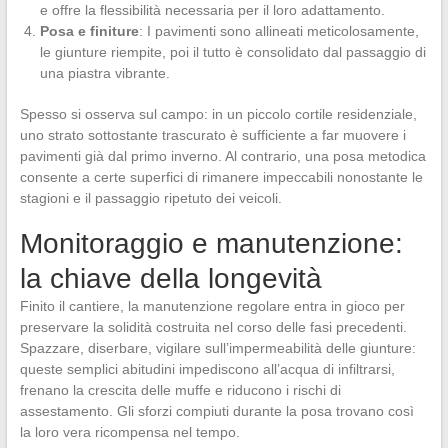
e offre la flessibilità necessaria per il loro adattamento.
Posa e finiture
: I pavimenti sono allineati meticolosamente,
le giunture riempite, poi il tutto è consolidato dal passaggio di
una piastra vibrante.
Spesso si osserva sul campo: in un piccolo cortile residenziale,
uno strato sottostante trascurato è sufficiente a far muovere i
pavimenti già dal primo inverno. Al contrario, una posa metodica
consente a certe superfici di rimanere impeccabili nonostante le
stagioni e il passaggio ripetuto dei veicoli.
Monitoraggio e manutenzione:
la chiave della longevità
Finito il cantiere, la manutenzione regolare entra in gioco per
preservare la solidità costruita nel corso delle fasi precedenti.
Spazzare, diserbare, vigilare sull’impermeabilità delle giunture:
queste semplici abitudini impediscono all’acqua di infiltrarsi,
frenano la crescita delle muffe e riducono i rischi di
assestamento. Gli sforzi compiuti durante la posa trovano così
la loro vera ricompensa nel tempo.