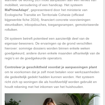
wanneer de woning zich moet aanpassen aan een verlies van
mobiliteit, veroudering of een handicap. Het systeem
MaPrimeAdapt’
, gepresenteerd door het ministerie van
Ecologische Transitie en Territoriale Cohesie (officieel
bijgewerkte fiche 2024), financiert concrete voorzieningen:
steunbalken, inloopdouches, toegangsrampen, gemotoriseerde
rolluiken.
Dit systeem betreft potentieel een aanzienlijk deel van de
eigenaar-bewoners. De ervaringen op de grond verschillen
hierover: sommige dossiers worden binnen enkele weken
goedgekeurd, andere duren enkele maanden afhankelijk van de
regio’s en de goedgekeurde operators.
Controleer je geschiktheid voordat je aanpassingen plant
om te voorkomen dat je zelf moet betalen voor werkzaamheden
die gedeeltelijk gedekt hadden kunnen worden. Het systeem
richt zich op woningen die als hoofdverblijf worden gebruikt en
houdt rekening met het inkomen van het huishouden.