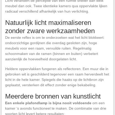
Licht verandert de perceptie van een ruimte sneller dan welk
meubel dan ook. Twee identieke kamers qua oppervlakte lijken
radicaal verschillend afhankelijk van hun verlichting.
Natuurlijk licht maximaliseren
zonder zware werkzaamheden
De eerste reflex is om te onderzoeken wat het licht blokkeert:
ondoorzichtige gordijnen die overdag gesloten zijn, hoge
meubels voor een raam, vervuilde ruiten. Regelmatig
schoonmaken van de ramen (binnen en buiten) verbetert
aanzienlijk de hoeveelheid doorgelaten licht.
Heldere oppervlakken fungeren als reflectoren. Een muur die in
gebroken wit is geschilderd tegenover een raam herverdeelt het
licht in de hele kamer. Spiegels die haaks op de lichtbron zijn
geplaatst, versterken dit effect zonder enige bekabeling.
Meerdere bronnen van kunstlicht
Een enkele plafondlamp is bijna nooit voldoende
om een
kamer ‘s avonds functioneel te maken. De combinatie van drie
soorten licht levert betere resultaten: