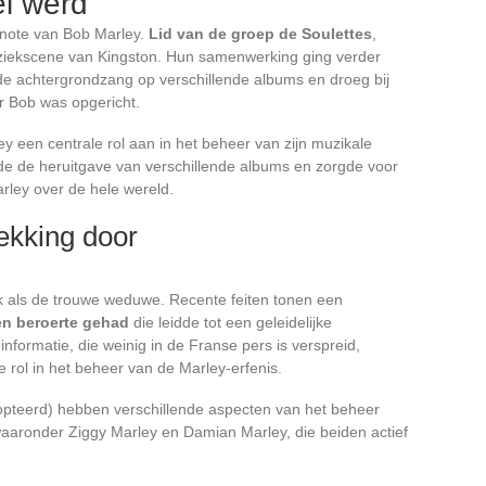
el werd
enote van Bob Marley.
Lid van de groep de Soulettes
,
ziekscene van Kingston. Hun samenwerking ging verder
 de achtergrondzang op verschillende albums en droeg bij
r Bob was opgericht.
 een centrale rol aan in het beheer van zijn muzikale
rde de heruitgave van verschillende albums en zorgde voor
rley over de hele wereld.
rekking door
ak als de trouwe weduwe. Recente feiten tonen een
en beroerte gehad
die leidde tot een geleidelijke
informatie, die weinig in de Franse pers is verspreid,
e rol in het beheer van de Marley-erfenis.
opteerd) hebben verschillende aspecten van het beheer
aronder Ziggy Marley en Damian Marley, die beiden actief