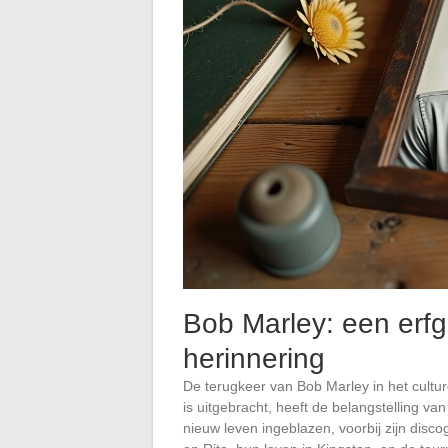
Bob Marley: een erfg
herinnering
De terugkeer van Bob Marley in het cultur
is uitgebracht, heeft de belangstelling va
nieuw leven ingeblazen, voorbij zijn disco