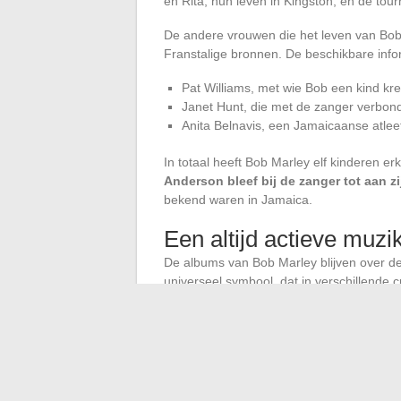
en Rita, hun leven in Kingston, en de t
De andere vrouwen die het leven van Bob
Franstalige bronnen. De beschikbare info
Pat Williams, met wie Bob een kind kre
Janet Hunt, die met de zanger verbond
Anita Belnavis, een Jamaicaanse atlee
In totaal heeft Bob Marley elf kinderen er
Anderson bleef bij de zanger tot aan z
bekend waren in Jamaica.
Een altijd actieve muzik
De albums van Bob Marley blijven over de
universeel symbool, dat in verschillende 
familiebedrijf beheert een catalogus die 
recente samenwerkingen, zoals die met Ad
De bescheiden fysieke lengte van Bob Ma
van zijn muzikale en politieke invloed. Ri
beroerte, heeft de verantwoordelijkheid 