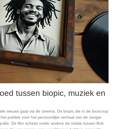
oed tussen biopic, muziek en
ele nieuws gaat via de cinema. De biopic die in de bioscoop
n het publiek voor het persoonlijke verhaal van de zanger
grafie. De film schetst onder andere de relatie tussen Bob