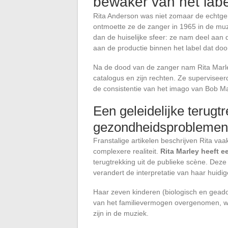
bewaker van het lab
Rita Anderson was niet zomaar de echtg
ontmoette ze de zanger in 1965 in de mu
dan de huiselijke sfeer: ze nam deel aan
aan de productie binnen het label dat doo
Na de dood van de zanger nam Rita Marley
catalogus en zijn rechten. Ze supervisee
de consistentie van het imago van Bob Ma
Een geleidelijke terugt
gezondheidsproblemen
Franstalige artikelen beschrijven Rita va
complexere realiteit.
Rita Marley heeft e
terugtrekking uit de publieke scène. Deze 
verandert de interpretatie van haar huidig
Haar zeven kinderen (biologisch en gead
van het familievermogen overgenomen, wa
zijn in de muziek.