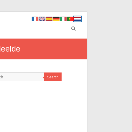
deelde
Search