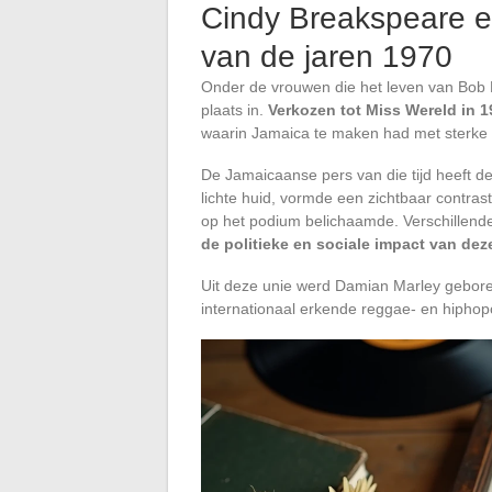
Cindy Breakspeare e
van de jaren 1970
Onder de vrouwen die het leven van Bob
plaats in.
Verkozen tot Miss Wereld in 1
waarin Jamaica te maken had met sterke s
De Jamaicaanse pers van die tijd heeft de
lichte huid, vormde een zichtbaar contras
op het podium belichaamde. Verschillende
de politieke en sociale impact van deze
Uit deze unie werd Damian Marley geboren,
internationaal erkende reggae- en hiphopc