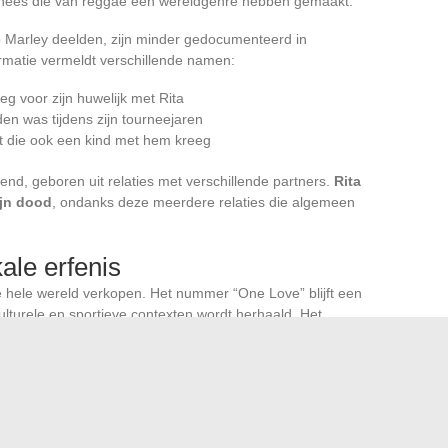
ournees die van reggae een wereldgenre hebben gemaakt.
 Marley deelden, zijn minder gedocumenteerd in
rmatie vermeldt verschillende namen:
eg voor zijn huwelijk met Rita
en was tijdens zijn tourneejaren
t die ook een kind met hem kreeg
kend, geboren uit relaties met verschillende partners.
Rita
ijn dood
, ondanks deze meerdere relaties die algemeen
ale erfenis
 hele wereld verkopen. Het nummer “One Love” blijft een
culturele en sportieve contexten wordt herhaald. Het
generaties overspant, met regelmatige heruitgaven en
idas voor het Jamaicaanse shirt.
rley,
ongeveer 1,70 m
, staat in contrast met de omvang
ta Marley, nu verwijderd van de publieke scène na haar
voor dit erfgoed overgedragen aan de volgende generatie.