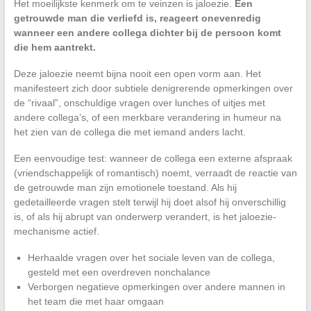
Het moeilijkste kenmerk om te veinzen is jaloezie.
Een
getrouwde man die verliefd is, reageert onevenredig
wanneer een andere collega dichter bij de persoon komt
die hem aantrekt.
Deze jaloezie neemt bijna nooit een open vorm aan. Het
manifesteert zich door subtiele denigrerende opmerkingen over
de “rivaal”, onschuldige vragen over lunches of uitjes met
andere collega’s, of een merkbare verandering in humeur na
het zien van de collega die met iemand anders lacht.
Een eenvoudige test: wanneer de collega een externe afspraak
(vriendschappelijk of romantisch) noemt, verraadt de reactie van
de getrouwde man zijn emotionele toestand. Als hij
gedetailleerde vragen stelt terwijl hij doet alsof hij onverschillig
is, of als hij abrupt van onderwerp verandert, is het jaloezie-
mechanisme actief.
Herhaalde vragen over het sociale leven van de collega,
gesteld met een overdreven nonchalance
Verborgen negatieve opmerkingen over andere mannen in
het team die met haar omgaan