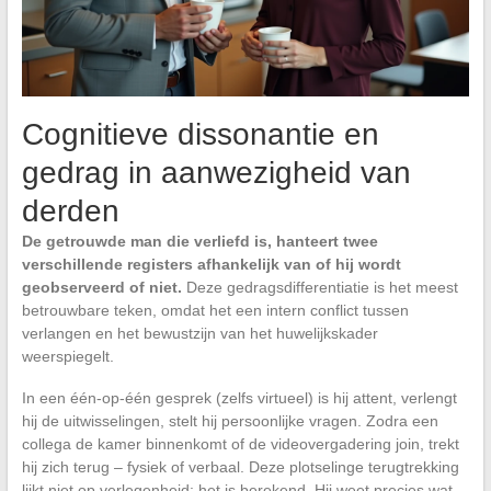
Cognitieve dissonantie en
gedrag in aanwezigheid van
derden
De getrouwde man die verliefd is, hanteert twee
verschillende registers afhankelijk van of hij wordt
geobserveerd of niet.
Deze gedragsdifferentiatie is het meest
betrouwbare teken, omdat het een intern conflict tussen
verlangen en het bewustzijn van het huwelijkskader
weerspiegelt.
In een één-op-één gesprek (zelfs virtueel) is hij attent, verlengt
hij de uitwisselingen, stelt hij persoonlijke vragen. Zodra een
collega de kamer binnenkomt of de videovergadering join, trekt
hij zich terug – fysiek of verbaal. Deze plotselinge terugtrekking
lijkt niet op verlegenheid: het is berekend. Hij weet precies wat