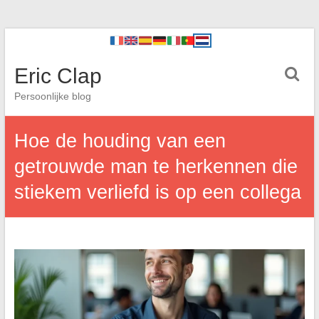
Eric Clap
Persoonlijke blog
Hoe de houding van een
getrouwde man te herkennen die
stiekem verliefd is op een collega