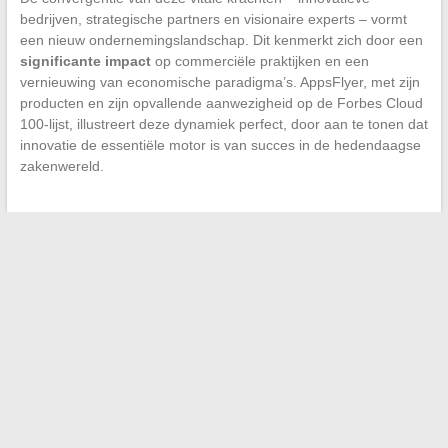
bedrijven, strategische partners en visionaire experts – vormt
een nieuw ondernemingslandschap. Dit kenmerkt zich door een
significante impact
op commerciële praktijken en een
vernieuwing van economische paradigma’s. AppsFlyer, met zijn
producten en zijn opvallende aanwezigheid op de Forbes Cloud
100-lijst, illustreert deze dynamiek perfect, door aan te tonen dat
innovatie de essentiële motor is van succes in de hedendaagse
zakenwereld.
←
De waarschuwingssignalen om in de gaten te houden op
uw Clio 4 om een grote storing te voorkomen
Hoe u uw online bestellingen op IDMarket efficiënt beheert
→
Search