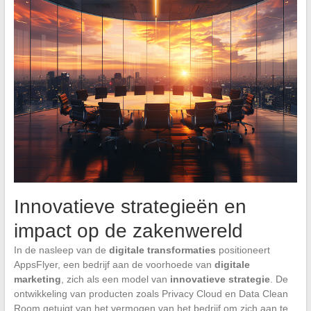
Innovatieve strategieën en
impact op de zakenwereld
In de nasleep van de
digitale transformaties
positioneert
AppsFlyer, een bedrijf aan de voorhoede van
digitale
marketing
, zich als een model van
innovatieve strategie
. De
ontwikkeling van producten zoals Privacy Cloud en Data Clean
Room getuigt van het vermogen van het bedrijf om zich aan te