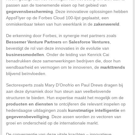
passen aan de toenemende eisen op het gebied van
gegevensbescherming
. Deze innovatieve oplossingen hebben
AppsFlyer op de Forbes Cloud 100-lijst geplaatst, een
onmiskenbaar teken van hun weerklank in de
zakenwereld
.
De erkenning door Forbes, in synergie met partners zoals
Bessemer Venture Partners
en
Salesforce Ventures
,
bevestigt de rol van deze innovaties in de evolutie van
businessmodellen
. Onder de leiding van Kenrick Cai
benadrukken deze samenwerkingen bedrijven die, door hun
wendbaarheid en vermogen om te innoveren, de
markttrends
blijvend beïnvloeden.
Sectorexperts zoals Mary D’Onofrio en Paul Drews dragen bij
aan deze dynamiek door hun steun aan veelbelovende
structuren te bieden. Hun expertise maakt het mogelijk om de
producten en diensten
te ontcijferen die relevant inspelen op
hedendaagse uitdagingen zoals
kunstmatige intelligentie
en
gegevensbeveiliging
. Deze assen worden zo vectoren van
groei en onderscheid op de internationale markt.
De convergentie van deze vitale krachten – innovatieve