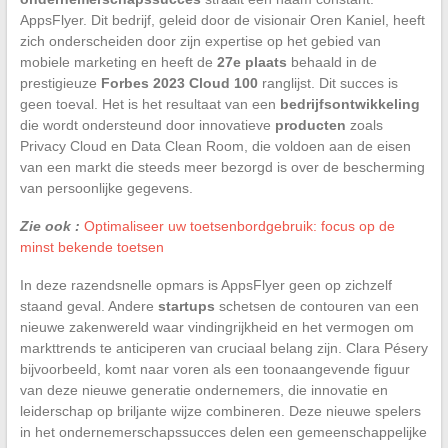
AppsFlyer. Dit bedrijf, geleid door de visionair Oren Kaniel, heeft
zich onderscheiden door zijn expertise op het gebied van
mobiele marketing en heeft de
27e plaats
behaald in de
prestigieuze
Forbes 2023 Cloud 100
ranglijst. Dit succes is
geen toeval. Het is het resultaat van een
bedrijfsontwikkeling
die wordt ondersteund door innovatieve
producten
zoals
Privacy Cloud en Data Clean Room, die voldoen aan de eisen
van een markt die steeds meer bezorgd is over de bescherming
van persoonlijke gegevens.
Zie ook :
Optimaliseer uw toetsenbordgebruik: focus op de
minst bekende toetsen
In deze razendsnelle opmars is AppsFlyer geen op zichzelf
staand geval. Andere
startups
schetsen de contouren van een
nieuwe zakenwereld waar vindingrijkheid en het vermogen om
markttrends te anticiperen van cruciaal belang zijn. Clara Pésery
bijvoorbeeld, komt naar voren als een toonaangevende figuur
van deze nieuwe generatie ondernemers, die innovatie en
leiderschap op briljante wijze combineren. Deze nieuwe spelers
in het ondernemerschapssucces delen een gemeenschappelijke