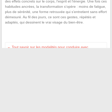
des effets concrets sur le corps, l’esprit et l’énergie. Une fois ces
habitudes ancrées, la transformation s’opère : moins de fatigue,
plus de sérénité, une forme retrouvée qui s’entretient sans effort
démesuré. Au fil des jours, ce sont ces gestes, répétés et
adaptés, qui dessinent le vrai visage du bien-être.
←
Tout savoir sur les modalités pour conduire avec
l’attestation passerelle permis B
Les raisons derrière la rupture entre James Spader et
Victoria Kheel dévoilées
→
Recherche