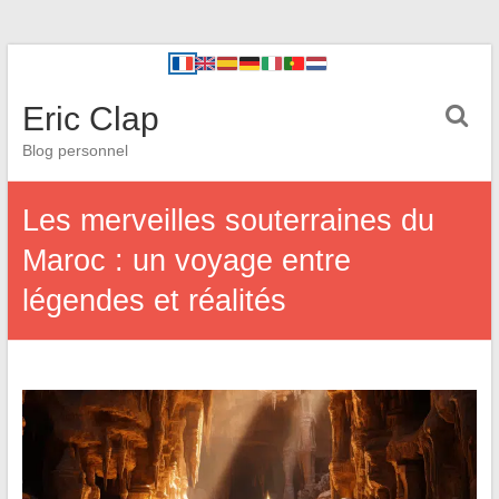
Eric Clap
Blog personnel
Les merveilles souterraines du
Maroc : un voyage entre
légendes et réalités