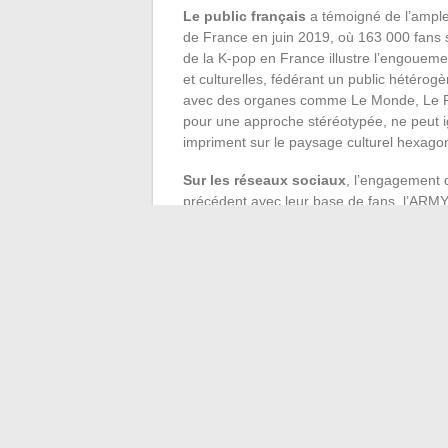
Le public français
a témoigné de l’ampl
de France en juin 2019, où 163 000 fans 
de la K-pop en France illustre l’engoueme
et culturelles, fédérant un public hétéro
avec des organes comme Le Monde, Le Par
pour une approche stéréotypée, ne peut ig
impriment sur le paysage culturel hexagon
Sur les réseaux sociaux
, l’engagement 
précédent avec leur base de fans, l’ARMY
pour toucher des sujets sociaux, environn
extension de leur message de bienveillanc
monde en quête de repères moraux et de 
Joe Biden
, président américain, en conv
anti-asiatique, reconnaît l’influence du gro
validation de leur rôle en tant qu’acteurs
sensibiliser et mobiliser. Le message de B
dans une dimension militante, où chaque
pour un monde plus équitable et plus tolé