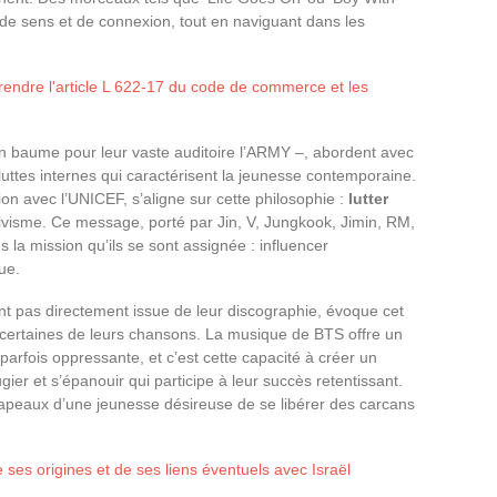
de sens et de connexion, tout en naviguant dans les
rendre l'article L 622-17 du code de commerce et les
 baume pour leur vaste auditoire l’ARMY –, abordent avec
 luttes internes qui caractérisent la jeunesse contemporaine.
on avec l’UNICEF, s’aligne sur cette philosophie :
lutter
ivisme. Ce message, porté par Jin, V, Jungkook, Jimin, RM,
s la mission qu’ils se sont assignée : influencer
ue.
ant pas directement issue de leur discographie, évoque cet
e certaines de leurs chansons. La musique de BTS offre un
 parfois oppressante, et c’est cette capacité à créer un
ier et s’épanouir qui participe à leur succès retentissant.
apeaux d’une jeunesse désireuse de se libérer des carcans
 ses origines et de ses liens éventuels avec Israël