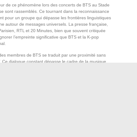
eur de ce phénomène lors des concerts de BTS au Stade
se sont rassemblés. Ce tournant dans la reconnaissance
nt pour un groupe qui dépasse les frontières linguistiques
gène autour de messages universels. La presse française,
isien, RTL et 20 Minutes, bien que souvent critiquée
norer l’empreinte significative que BTS et la K-pop
al.
des membres de BTS se traduit par une proximité sans
. Ce dialogue constant dépasse le cadre de la musique
ementaux et politiques. Leur présence en ligne est une
e et d’inclusion, qui résonne particulièrement dans un
modèles positifs.
iant BTS à la Maison-Blanche pour discuter de la violence
upe bien au-delà de l’industrie musicale. Il s’agit là d’une
 de changement social, utilisant leur plateforme pour
TS transgresse ainsi le domaine artistique pour s’inscrire
 parole, chaque note, devient le symbole d’un engagement
rant.