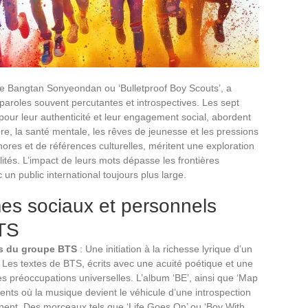
Bangtan Sonyeondan ou ‘Bulletproof Boy Scouts’, a
 paroles souvent percutantes et introspectives. Les sept
ur leur authenticité et leur engagement social, abordent
e, la santé mentale, les rêves de jeunesse et les pressions
hores et de références culturelles, méritent une exploration
lités. L’impact de leurs mots dépasse les frontières
 un public international toujours plus large.
es sociaux et personnels
BTS
s du groupe BTS
: Une initiation à la richesse lyrique d’un
Les textes de BTS, écrits avec une acuité poétique et une
es préoccupations universelles. L’album ‘BE’, ainsi que ‘Map
ents où la musique devient le véhicule d’une introspection
inent. Des morceaux tels que ‘Life Goes On’ ou ‘Boy With